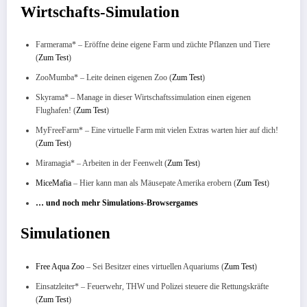
Wirtschafts-Simulation
Farmerama* – Eröffne deine eigene Farm und züchte Pflanzen und Tiere
(
Zum Test
)
ZooMumba* – Leite deinen eigenen Zoo (
Zum Test
)
Skyrama* – Manage in dieser Wirtschaftssimulation einen eigenen
Flughafen! (
Zum Test
)
MyFreeFarm* – Eine virtuelle Farm mit vielen Extras warten hier auf dich!
(
Zum Test
)
Miramagia* – Arbeiten in der Feenwelt (
Zum Test
)
MiceMafia
– Hier kann man als Mäusepate Amerika erobern (
Zum Test
)
… und noch mehr Simulations-Browsergames
Simulationen
Free Aqua Zoo
– Sei Besitzer eines virtuellen Aquariums (
Zum Test
)
Einsatzleiter* – Feuerwehr, THW und Polizei steuere die Rettungskräfte
(
Zum Test
)