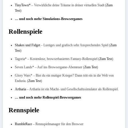
TinyTown*
– Verwirkliche deine Träume in deiner virtuellen Stadt (
Zum
Test
)
… und noch mehr Simulations-Browsergames
Rollenspiele
Shakes und Fidget
– Lustiges und grafisch sehr Ansprechendes Spiel (
Zum
Test
)
Tagoria* – Kostenlose, browserbasiertes Fantasy-Rollenspiel (
Zum Test
)
Seven Lands* – Auf ins Browsergame-Abenteuer (
Zum Test
)
Glory Wars* – Bist du ein mutiger Krieger? Dann tritt ein in die Welt von
Enduria. (
Zum Test
)
Artharia
– Artharia ist ein Macht- und Gesellschaftssimulator als Rollenspiel.
… und noch mehr Rollenspiel-Browsergames
Rennspiele
RumbleRace
– Rennspielmanager für den Browser