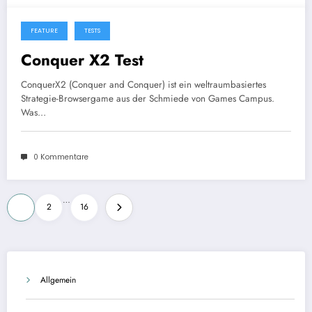
FEATURE
TESTS
23. September 2013
Conquer X2 Test
ConquerX2 (Conquer and Conquer) ist ein weltraumbasiertes
Strategie-Browsergame aus der Schmiede von Games Campus.
Was…
0 Kommentare
Seitennummerierung
…
1
2
16
der
Beiträge
Allgemein