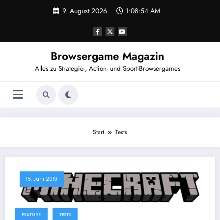
Zum
9. August 2026
1:08:54 AM
Inhalt
springen
Browsergame Magazin
Alles zu Strategie-, Action- und Sport-Browsergames
Start
Tests
15. Juni 2019
FEATURE
TESTS