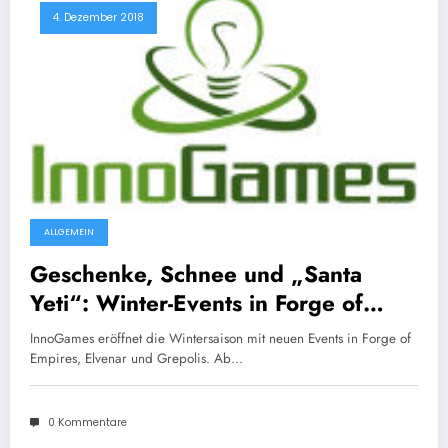
4. Dezember 2018
ALLGEMEIN
Geschenke, Schnee und „Santa
Yeti“: Winter-Events in Forge of
Empires, Elvenar und Grepolis
InnoGames eröffnet die Wintersaison mit neuen Events in Forge of
Empires, Elvenar und Grepolis. Ab…
0 Kommentare