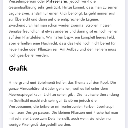
Wurzelimperium oder
MyFreeFarm
, jedoch wirkt die
Gesamtauflösung sehr gedrückt. Hinzu kommt, dass man zu seiner
Lagune zwei, anstatt nur einen Klick benötigt. Es geht immer erst
zur Übersicht und dann auf die entsprechende Lagune.
Zwischendurch hat man schon wieder zweimal Scrollen müssen.
Benutzerfreundlich ist etwas anderes und dann gibt es noch Fehler
auf den Pflanzfeldern. Wir hatten bspw. ein komplett leeres Feld,
aber erhielten eine Nachricht, dass das Feld noch nicht bereit für
neue Fische oder Pflanzen sei. Am Aufbau und den Fehlern muss
noch gearbeitet werden.
Grafik
Hintergrund und Spielmenü treffen das Thema auf den Kopf. Die
ganze Atmosphäre ist düster gehalten, weil es tief unter dem
Meeresspiegel kaum Licht zu sehen gibt. Die nautische Umrandung
im Schiffsstil macht sich sehr gut. Es stören jedoch die
Werbebanner, die teilweise mit kunterbunten Farben überhaupt
nicht zum Design passen. Die kleinen Pflanzen und Fische hat man
mit sehr viel Liebe zum Detail erstellt, auch wenn sie leider nur
wenige Pixel groß dargestellt werden.