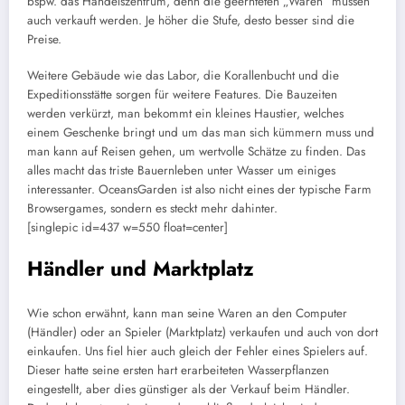
bspw. das Handelszentrum, denn die geernteten „Waren“ müssen
auch verkauft werden. Je höher die Stufe, desto besser sind die
Preise.
Weitere Gebäude wie das Labor, die Korallenbucht und die
Expeditionsstätte sorgen für weitere Features. Die Bauzeiten
werden verkürzt, man bekommt ein kleines Haustier, welches
einem Geschenke bringt und um das man sich kümmern muss und
man kann auf Reisen gehen, um wertvolle Schätze zu finden. Das
alles macht das triste Bauernleben unter Wasser um einiges
interessanter. OceansGarden ist also nicht eines der typische Farm
Browsergames, sondern es steckt mehr dahinter.
[singlepic id=437 w=550 float=center]
Händler und Marktplatz
Wie schon erwähnt, kann man seine Waren an den Computer
(Händler) oder an Spieler (Marktplatz) verkaufen und auch von dort
einkaufen. Uns fiel hier auch gleich der Fehler eines Spielers auf.
Dieser hatte seine ersten hart erarbeiteten Wasserpflanzen
eingestellt, aber dies günstiger als der Verkauf beim Händler.