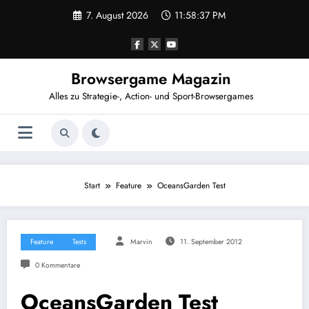
Zum
7. August 2026
11:58:37 PM
Inhalt
springen
Browsergame Magazin
Alles zu Strategie-, Action- und Sport-Browsergames
Start
Feature
OceansGarden Test
Feature
Tests
Marvin
11. September 2012
0 Kommentare
OceansGarden Test