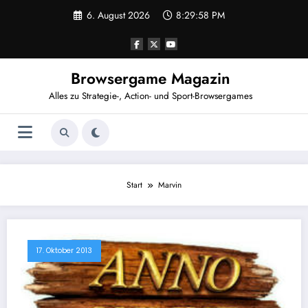
Zum
6. August 2026
8:29:58 PM
Inhalt
springen
Browsergame Magazin
Alles zu Strategie-, Action- und Sport-Browsergames
Start
Marvin
17. Oktober 2013