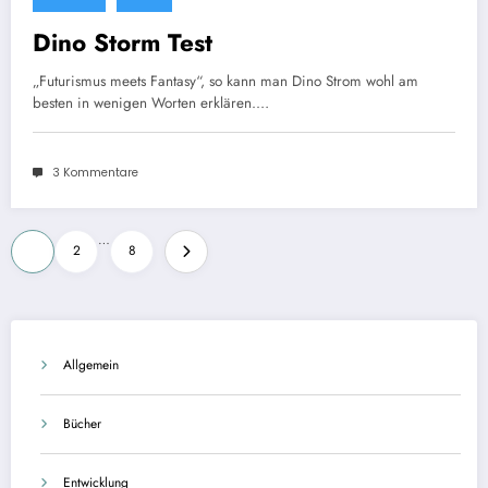
Dino Storm Test
„Futurismus meets Fantasy“, so kann man Dino Strom wohl am
besten in wenigen Worten erklären.…
3 Kommentare
Seitennummerierung
…
1
2
8
der
Beiträge
Allgemein
Bücher
Entwicklung