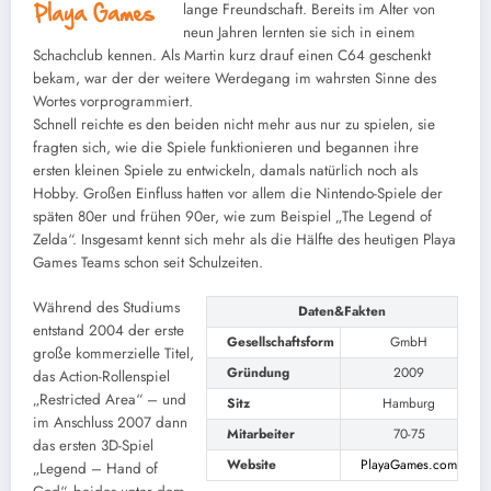
lange Freundschaft. Bereits im Alter von
neun Jahren lernten sie sich in einem
Schachclub kennen. Als Martin kurz drauf einen C64 geschenkt
bekam, war der der weitere Werdegang im wahrsten Sinne des
Wortes vorprogrammiert.
Schnell reichte es den beiden nicht mehr aus nur zu spielen, sie
fragten sich, wie die Spiele funktionieren und begannen ihre
ersten kleinen Spiele zu entwickeln, damals natürlich noch als
Hobby. Großen Einfluss hatten vor allem die Nintendo-Spiele der
späten 80er und frühen 90er, wie zum Beispiel „The Legend of
Zelda“. Insgesamt kennt sich mehr als die Hälfte des heutigen Playa
Games Teams schon seit Schulzeiten.
Während des Studiums
Daten&Fakten
entstand 2004 der erste
Gesellschaftsform
GmbH
große kommerzielle Titel,
Gründung
2009
das Action-Rollenspiel
„Restricted Area“ – und
Sitz
Hamburg
im Anschluss 2007 dann
Mitarbeiter
70-75
das ersten 3D-Spiel
Website
PlayaGames.com
„Legend – Hand of