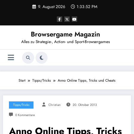
Zum
9. August 2026
1:33:53 PM
Inhalt
springen
Browsergame Magazin
Alles zu Strategie-, Action- und Sport-Browsergames
Start
Tipps/Tricks
Anno Online Tipps, Tricks und Cheats
Tipps/Tricks
Christian
20. Oktober 2013
0 Kommentare
Anno Online Tipps, Tricks