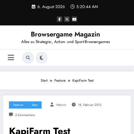
Zum
6. August 2026
5:20:44 AM
Inhalt
springen
Browsergame Magazin
Alles zu Strategie-, Action- und Sport-Browsergames
Start
Feature
KapiFarm Test
Feature
Tests
Marvin
18. Februar 2013
0 Kommentare
KapiFarm Test