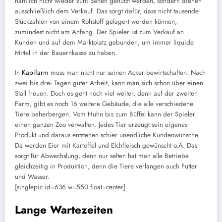
nämlich nicht wieder zum Sähen genutzt werden, sondern dienen
ausschließlich dem Verkauf. Das sorgt dafür, dass nicht tausende
Stückzahlen von einem Rohstoff gelagert werden können,
zumindest nicht am Anfang. Der Spieler ist zum Verkauf an
Kunden und auf dem Marktplatz gebunden, um immer liquide
Mittel in der Bauernkasse zu haben.
In
Kapifarm
muss man nicht nur seinen Acker bewirtschaften. Nach
zwei bis drei Tagen guter Arbeit, kann man sich schon über einen
Stall freuen. Doch es geht noch viel weiter, denn auf der zweiten
Farm, gibt es noch 16 weitere Gebäude, die alle verschiedene
Tiere beherbergen. Vom Huhn bis zum Büffel kann der Spieler
einen ganzen Zoo verwalten. Jedes Tier erzeugt sein eigenes
Produkt und daraus entstehen schier unendliche Kundenwünsche.
Da werden Eier mit Kartoffel und Elchfleisch gewünscht o.Ä. Das
sorgt für Abwechslung, denn nur selten hat man alle Betriebe
gleichzeitig in Produktion, denn die Tiere verlangen auch Futter
und Wasser.
[singlepic id=636 w=550 float=center]
Lange Wartezeiten