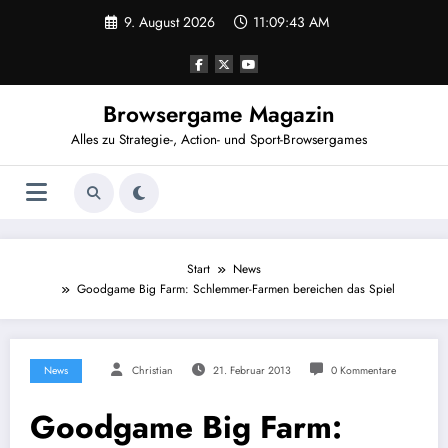
Zum
9. August 2026
11:09:44 AM
Inhalt
springen
Browsergame Magazin
Alles zu Strategie-, Action- und Sport-Browsergames
Start
News
Goodgame Big Farm: Schlemmer-Farmen bereichen das Spiel
News
Christian
21. Februar 2013
0 Kommentare
Goodgame Big Farm: