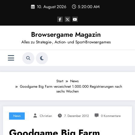
Zum
10. August 2026
5:20:01 AM
Inhalt
springen
Browsergame Magazin
Alles zu Strategie-, Action- und Sport-Browsergames
Start
News
Goodgame Big Farm verzeichnet 1.000.000 Registrierungen nach
sechs Wochen
News
Christian
7. Dezember 2012
0 Kommentare
Goodgame Big Farm