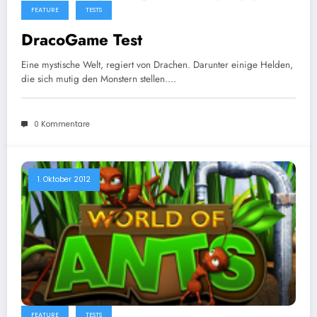
FEATURE
TESTS
DracoGame Test
Eine mystische Welt, regiert von Drachen. Darunter einige Helden,
die sich mutig den Monstern stellen.…
0 Kommentare
1. Oktober 2012
FEATURE
TESTS