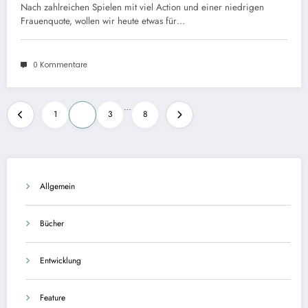
Nach zahlreichen Spielen mit viel Action und einer niedrigen
Frauenquote, wollen wir heute etwas für…
0 Kommentare
Seitennummerierung
…
1
2
3
8
der
Beiträge
Allgemein
Bücher
Entwicklung
Feature