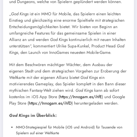
und Dungeons, welche von Spielern geplündert werden können.
„
God Kings
ist ein MMO für Mobile, das Spielern einen leichten
Einstieg und gleichzeitig eine enorme Spieltiefe mit strategischen
Entscheidungsmöglichkeiten bietet. Wir bieten von Beginn an
umfangreiche Features für das gemeinsame Spielen in einer
Allianz an und werden
God Kings
kontinuierlich mit neuen Inhalten
unterstützen“, kommentiert Ulrike Supa-Kunkel, Product Head
God
Kings
, den Launch von InnoGames neuesten Mobile-Game.
Mit dem Beschwören mächtiger Wächter, dem Ausbau der
eigenen Stadt und dem strategischen Vorgehen zur Eroberung der
Weltkarte mit der eigenen Allianz bietet
God Kings
ein
motivierendes Gameplay, das Spieler komplett in den Bann dieser
mythischen Fantasy-Welt ziehen wird.
God Kings
kann ab sofort
kostenlos im iOS App Store (
https://Innogam.es/ihfE
) und Google
Play Store (
https://Innogam.es/ihfD
) heruntergeladen werden.
God Kings
im Überblick:
MMO-Strategiespiel für Mobile (iOS und Android) für Tausende von
Spielern auf einer Weltkarte