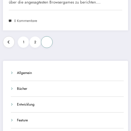
über die angesagtesten Browsergames zu berichten.…
0 Kommentare
Seitennummerierung
1
2
3
der
Beiträge
Allgemein
Bücher
Entwicklung
Feature