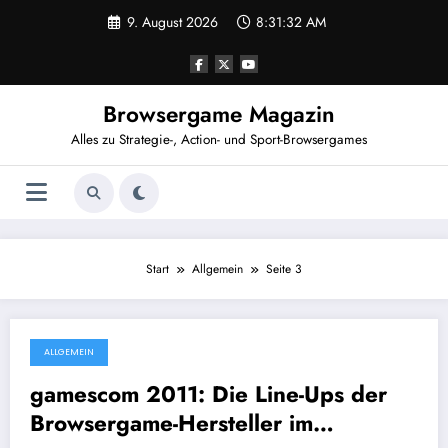
Zum
9. August 2026
8:31:32 AM
Inhalt
springen
Browsergame Magazin
Alles zu Strategie-, Action- und Sport-Browsergames
Start
Allgemein
Seite 3
ALLGEMEIN
15. August 2011
gamescom 2011: Die Line-Ups der
Browsergame-Hersteller im