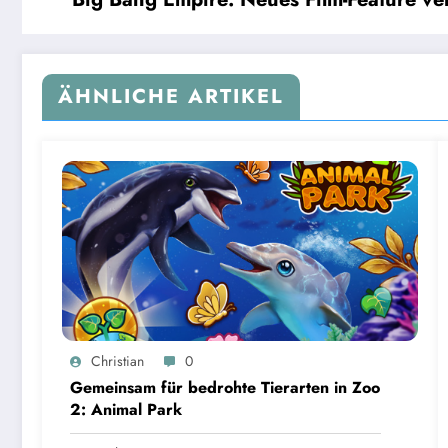
ÄHNLICHE ARTIKEL
Christian
0
Gemeinsam für bedrohte Tierarten in Zoo
2: Animal Park