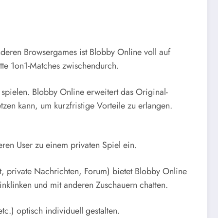
nderen Browsergames ist Blobby Online voll auf
otte 1on1-Matches zwischendurch.
spielen. Blobby Online erweitert das Original-
en kann, um kurzfristige Vorteile zu erlangen.
ren User zu einem privaten Spiel ein.
t, private Nachrichten, Forum) bietet Blobby Online
inklinken und mit anderen Zuschauern chatten.
.) optisch individuell gestalten.