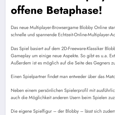
offene Betaphase!
Das neue Multiplayer-Browsergame Blobby Online start
schnelle und spannende Echtzeit-Online-Multiplayer-Ac
Das Spiel basiert auf dem 2D-Freeware-Klassiker Blobb
Gameplay um einige neue Aspekte. So gibt es u.a. Ext
Außerdem ist es möglich auf die Seite des Gegners zu
Einen Spielpartner findet man entweder über das Matc
Neben einem persönlichen Spielerprofil mit ausführlic
auch die Möglichkeit anderen Usern beim Spielen zuzu
Die eigene Spielfigur – der Blobby – lässt sich zudem