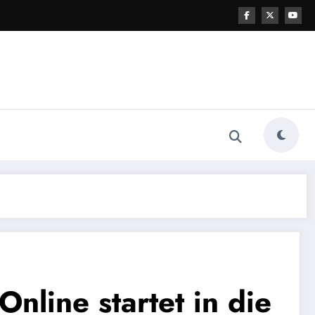
line startet in die