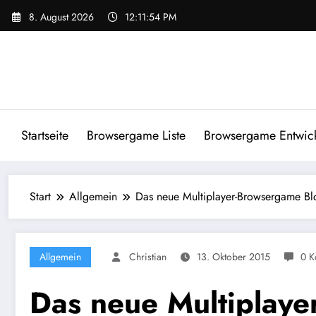
Zum
8. August 2026
12:11:55 PM
Inhalt
springen
Startseite
Browsergame Liste
Browsergame Entwick
Start
Allgemein
Das neue Multiplayer-Browsergame Blo
Allgemein
Christian
13. Oktober 2015
0 K
Das neue Multiplaye