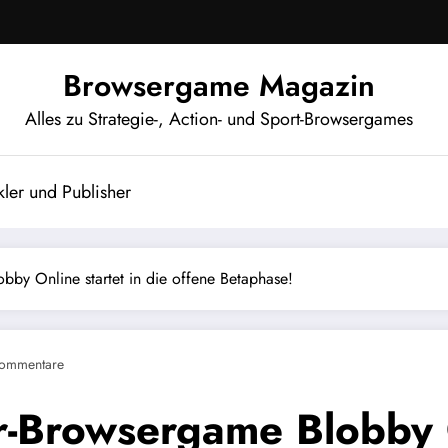
Browsergame Magazin
Alles zu Strategie-, Action- und Sport-Browsergames
ler und Publisher
bby Online startet in die offene Betaphase!
ommentare
r-Browsergame Blobby On