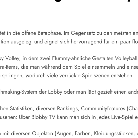
et in die offene Betaphase. Im Gegensatz zu den meisten a
tion ausgelegt und eignet sich hervorragend für ein paar fl
y Volley, in dem zwei Flummy-ähnliche Gestalten Volleyball 
ra-Items, die man während dem Spiel einsammeln und einsetz
 springen, wodurch viele verrückte Spielszenen entstehen.
hmaking-System der Lobby oder man lädt gezielt einen ande
hen Statistiken, diversen Rankings, Communityfeatures (Cha
sehen: Über Blobby TV kann man sich in jedes Live-Spiel e
 mit diversen Objekten (Augen, Farben, Kleidungsstücken, etc