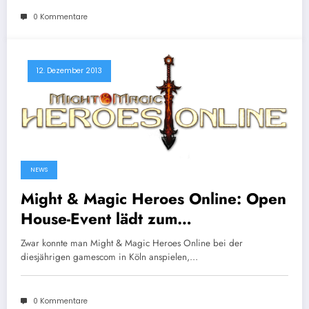
0 Kommentare
12. Dezember 2013
NEWS
Might & Magic Heroes Online: Open
House-Event lädt zum
Hereinschnuppern ein
Zwar konnte man Might & Magic Heroes Online bei der
diesjährigen gamescom in Köln anspielen,…
0 Kommentare