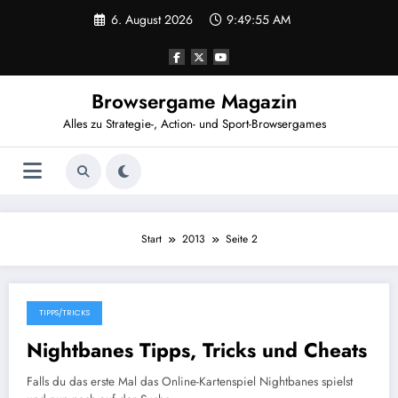
Zum
6. August 2026
9:49:55 AM
Inhalt
springen
Browsergame Magazin
Alles zu Strategie-, Action- und Sport-Browsergames
Start
2013
Seite 2
TIPPS/TRICKS
13. Dezember 2013
Nightbanes Tipps, Tricks und Cheats
Falls du das erste Mal das Online-Kartenspiel Nightbanes spielst