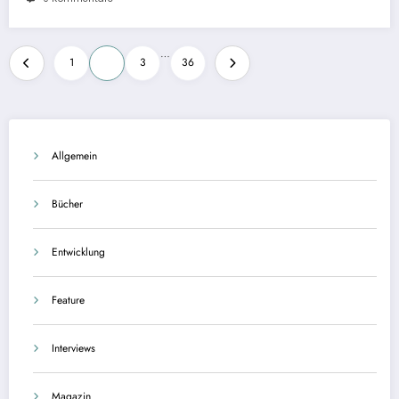
Seitennummerierung
…
1
2
3
36
der
Beiträge
Allgemein
Bücher
Entwicklung
Feature
Interviews
Magazin