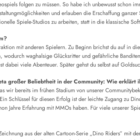
eospiels folgen zu müssen. So habe ich unbewusst schon imm
estaltungmöglichkeiten und erlauben die Erschaffung ganzer
onelle Spiele-Studios zu arbeiten, statt in die klassische S
rm?
aktion mit anderen Spielern. Zu Beginn brichst du auf in di
, wodurch waghalsige Glücksritter und gefährliche Bandi
bst dabei viele Abenteuer. Später gehst du selbst auf Goldsu
Beta großer Beliebtheit in der Community: Wie erklärt
das wir bereits im frühen Stadium von unserer Communitybek
Ein Schlüssel für diesen Erfolg ist der leichte Zugang zu Di
chon Jahre Erfahrung mit MMOs haben. Für viele unserer Spie
Zeichnung aus der alten Cartoon-Serie „Dino Riders” mit de