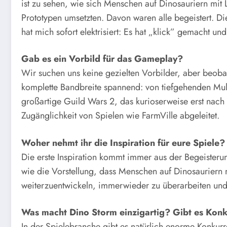
ist zu sehen, wie sich Menschen auf Dinosauriern mit
Prototypen umsetzten. Davon waren alle begeistert. D
hat mich sofort elektrisiert: Es hat „klick” gemacht un
Gab es ein Vorbild für das Gameplay?
Wir suchen uns keine gezielten Vorbilder, aber beoba
komplette Bandbreite spannend: von tiefgehenden Mult
großartige Guild Wars 2, das kurioserweise erst nach
Zugänglichkeit von Spielen wie FarmVille abgeleitet.
Woher nehmt ihr die Inspiration für eure Spiele?
Die erste Inspiration kommt immer aus der Begeisteru
wie die Vorstellung, dass Menschen auf Dinosauriern rei
weiterzuentwickeln, immerwieder zu überarbeiten und i
Was macht Dino Storm einzigartig? Gibt es Kon
In der Spielebranche gibt es natürlich enorme Konkur