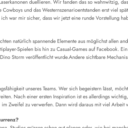
 Laserkanonen duellieren. Wir fanden das so wahnwitzig, da
ie Cowboys und das Westernszenarioentstanden erst viel spä
d ich war mir sicher, dass wir jetzt eine runde Vorstellung h
chten natürlich spannende Elemente aus möglichst allen and
iplayer-Spielen bis hin zu Casual-Games auf Facebook. Ein 
 Dino Storm veröffentlicht wurde.Andere sichtbare Mechanis
ngsfähigkeit unseres Teams. Wer sich begeistern lässt, möc
ten. Nach einer ersten Inspiration ist es allerdings wichtig,
m Zweifel zu verwerfen. Dann wird daraus mit viel Arbeit vi
kurrenz?
renz. Studios müssen schon gut planen oder, wie bei manch