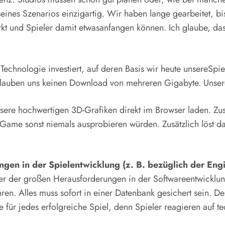
seines Szenarios einzigartig. Wir haben lange gearbeitet, bi
irkt und Spieler damit etwasanfangen können. Ich glaube, d
Technologie investiert, auf deren Basis wir heute unsereSpie
erlauben uns keinen Download von mehreren Gigabyte. Unser
sere hochwertigen 3D-Grafiken direkt im Browser laden. Zu
as Game sonst niemals ausprobieren würden. Zusätzlich löst d
gen in der Spielentwicklung (z. B. bezüglich der Eng
er der großen Herausforderungen in der Softwareentwicklung
hren. Alles muss sofort in einer Datenbank gesichert sein. D
e für jedes erfolgreiche Spiel, denn Spieler reagieren auf 