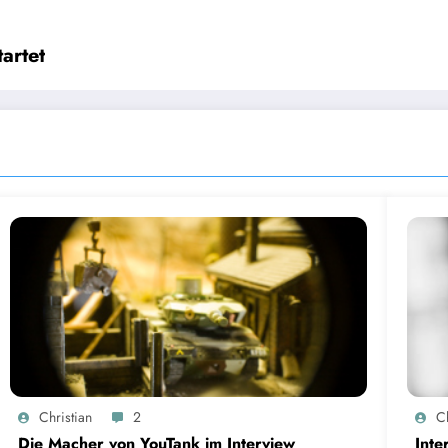
artet
Christian
2
Ch
Die Macher von YouTank im Interview
Inte