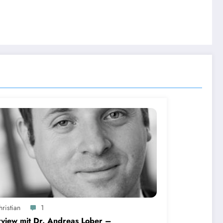
ristian
1
rview mit Dr. Andreas Lober –