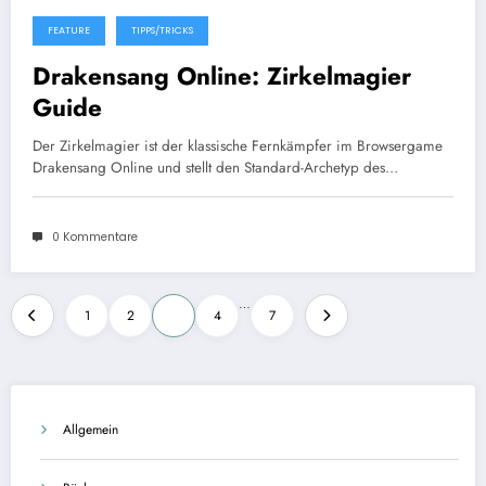
FEATURE
TIPPS/TRICKS
19. April 2012
Drakensang Online: Zirkelmagier
Guide
Der Zirkelmagier ist der klassische Fernkämpfer im Browsergame
Drakensang Online und stellt den Standard-Archetyp des…
0 Kommentare
Seitennummerierung
…
1
2
3
4
7
der
Beiträge
Allgemein