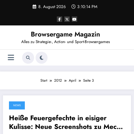
Zum
8. August 2026
3:10:15 PM
Inhalt
springen
Browsergame Magazin
Alles zu Strategie-, Action- und Sport-Browsergames
Start
2012
April
Seite 3
NEWS
20. April 2012
Heiße Feuergefechte in eisiger
Kulisse: Neue Screenshots zu Mech