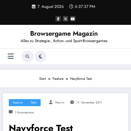
Zum
7. August 2026
6:37:38 PM
Inhalt
springen
Browsergame Magazin
Alles zu Strategie-, Action- und Sport-Browsergames
Start
Feature
Navyforce Test
Feature
Tests
Marvin
11. November 2011
1 Kommentare
Navyforce Test