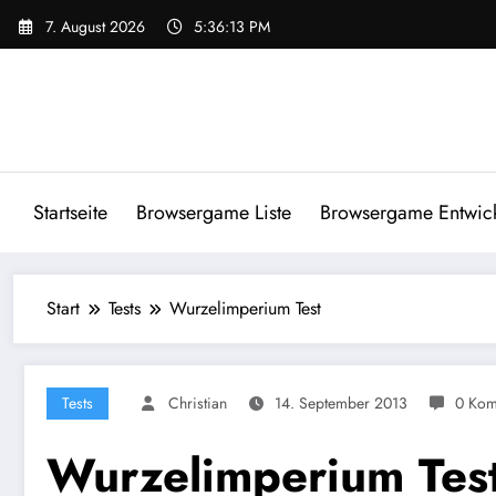
Zum
7. August 2026
5:36:14 PM
Inhalt
springen
Startseite
Browsergame Liste
Browsergame Entwick
Start
Tests
Wurzelimperium Test
Tests
Christian
14. September 2013
0 Kom
Wurzelimperium Tes