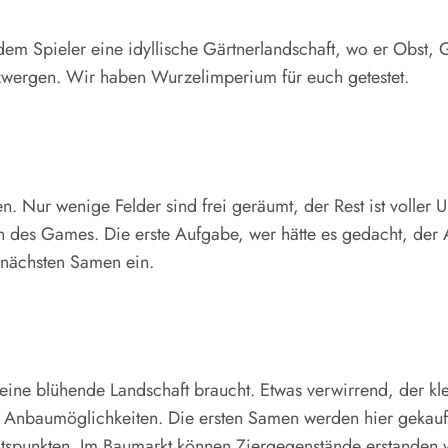
 dem Spieler eine idyllische Gärtnerlandschaft, wo er Obs
nzwergen. Wir haben Wurzelimperium für euch getestet.
 Nur wenige Felder sind frei geräumt, der Rest ist voller U
ten des Games. Die erste Aufgabe, wer hätte es gedacht, de
e nächsten Samen ein.
für eine blühende Landschaft braucht. Etwas verwirrend, der k
Anbaumöglichkeiten. Die ersten Samen werden hier gekauft. 
ichtspunkten. Im Baumarkt können Ziergegenstände erstanden