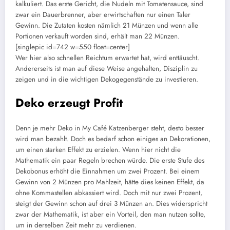
kalkuliert. Das erste Gericht, die Nudeln mit Tomatensauce, sind
zwar ein Dauerbrenner, aber erwirtschaften nur einen Taler
Gewinn. Die Zutaten kosten nämlich 21 Münzen und wenn alle
Portionen verkauft worden sind, erhält man 22 Münzen.
[singlepic id=742 w=550 float=center]
Wer hier also schnellen Reichtum erwartet hat, wird enttäuscht.
Andererseits ist man auf diese Weise angehalten, Disziplin zu
zeigen und in die wichtigen Dekogegenstände zu investieren.
Deko erzeugt Profit
Denn je mehr Deko in My Café Katzenberger steht, desto besser
wird man bezahlt. Doch es bedarf schon einiges an Dekorationen,
um einen starken Effekt zu erzielen. Wenn hier nicht die
Mathematik ein paar Regeln brechen würde. Die erste Stufe des
Dekobonus erhöht die Einnahmen um zwei Prozent. Bei einem
Gewinn von 2 Münzen pro Mahlzeit, hätte dies keinen Effekt, da
ohne Kommastellen abkassiert wird. Doch mit nur zwei Prozent,
steigt der Gewinn schon auf drei 3 Münzen an. Dies widerspricht
zwar der Mathematik, ist aber ein Vorteil, den man nutzen sollte,
um in derselben Zeit mehr zu verdienen.