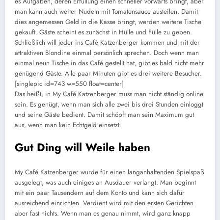
es Aufgaben, deren Erfüllung einen schneller vorwärts bringt, aber
man kann auch weiter Nudeln mit Tomatensauce austeilen. Damit
dies angemessen Geld in die Kasse bringt, werden weitere Tische
gekauft. Gäste scheint es zunächst in Hülle und Fülle zu geben.
Schließlich will jeder ins Café Katzenberger kommen und mit der
attraktiven Blondine einmal persönlich sprechen. Doch wenn man
einmal neun Tische in das Café gestellt hat, gibt es bald nicht mehr
genügend Gäste. Alle paar Minuten gibt es drei weitere Besucher.
[singlepic id=743 w=550 float=center]
Das heißt, in My Café Katzenberger muss man nicht ständig online
sein. Es genügt, wenn man sich alle zwei bis drei Stunden einloggt
und seine Gäste bedient. Damit schöpft man sein Maximum gut
aus, wenn man kein Echtgeld einsetzt.
Gut Ding will Weile haben
My Café Katzenberger wurde für einen langanhaltenden Spielspaß
ausgelegt, was auch einiges an Ausdauer verlangt. Man beginnt
mit ein paar Tausendern auf dem Konto und kann sich dafür
ausreichend einrichten. Verdient wird mit den ersten Gerichten
aber fast nichts. Wenn man es genau nimmt, wird ganz knapp