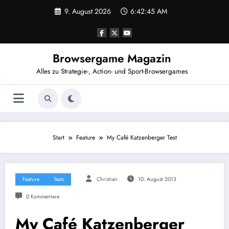
Zum
9. August 2026
6:42:45 AM
Inhalt
springen
Browsergame Magazin
Alles zu Strategie-, Action- und Sport-Browsergames
Start
Feature
My Café Katzenberger Test
Feature
Tests
Christian
10. August 2013
0 Kommentare
My Café Katzenberger