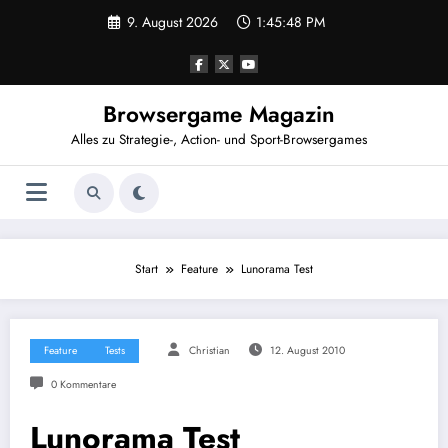
Zum
9. August 2026
1:45:48 PM
Inhalt
springen
Browsergame Magazin
Alles zu Strategie-, Action- und Sport-Browsergames
Start
Feature
Lunorama Test
Feature
Tests
Christian
12. August 2010
0 Kommentare
Lunorama Test