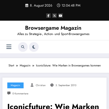
Zum
8. August 2026
12:04:49 PM
Inhalt
springen
Browsergame Magazin
Alles zu Strategie-, Action- und Sport-Browsergames
Start
Magazin
Iconicfuture: Wie Marken in Browsergames kommen
Magazin
Christian
3. September 2013
0 Kommentare
Iconicfuture: Wie Marken