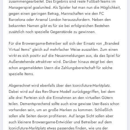
zusammengearbeitet. Das Ergebnis sind reale Fußball-Teams im
Managerspiel goalunited. Als Spieler hat man nun die Möglichkeit,
gegen einen geringen Betrag, Mannschaften wie den FC
Barcelona oder Arsenal London herauszufordern. Neben den
bekannten Namen gibt es für sie bei erfolgreichen Bestehen
zusätzlich noch spezielle Gegenstände zu gewinnen.
Für die Browsergame-Betreiber soll sich der Einsatz von „Branded
Virtual Items“ gleich auf mehrfacher Weise auszahlen. Zum einen
wirkt es sich positiv auf die Neuanmeldungen aus, da das Spiel für
Außenstehende attraktiver wird. Darüber hinaus steigt bei den
schon angemeldeten Usern die Zahlungsbereitschaft für solche
spezielle Items.
Abgerechnet wird ebenfalls über den Iconicfuture-Marktplatz.
Dabei wird auf das Rev-Share Modell zurückgegriffen, bei dem
alle drei Parteien sich die Einnahmen an den virtuellen Gütern
teilen. Dementsprechend sollte auch eine gewisse User-Basis schon
vorhanden sein, um an große Marken zu kommen. Schließlich
sollen alle Seiten davon profitieren. Auf lange Sicht sollen aber
auch kleinere Browsergame-Entwickler und Betreiber auf dem
Iconicfuture-Marktplatz etwas passendes finden, wie uns der