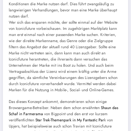
Konditionen die Marke nutzen darf. Dies führt zwangsläufig zu
langwierigen Verhandlungen, bevor man eine Marke überhaupt
nutzen darf.
Wer sich das ersparen möchte, der sollte einmal auf der Website
von Iconicfuture vorbeischauen. Im zugehörigen Marktplatz kann
man erst einmal nach einer passenden Marke suchen. Kriterien,
wie der direkte Markenname, das Genre oder die Zielgruppe
filtern das Angebot der aktuell rund 40 Lizenzgeber. Sollte eine
Marke nicht vertreten sein, dann kann man auch direkt an
Iconicfuture herantreten, die ihrerseits dann versuchen das
Unternehmen der Marke mit ins Boot zu holen. Und auch beim
Vertragsabschluss der Lizenz wird einem kräftig unter die Arme
gegriffen, da sämtliche Vereinbarungen des Lizenzgebers schon
durch Iconicfuture vorverhandelt wurde. Vermittel werden dabei
Marken für die Nutzung in Mobile-, Social- und Online-Games.
Das dieses Konzept ankommt, demonstrieren schon einige
Browsergame-Betreiber. Neben dem schon erwähnten
Shaun das
Schaf in Farmerama
von Bigpoint und den erst vor kurzem
veröffentlichten
Star Trek-Themenpark in My Fantastic Par
k von
Upjers, hat beispielsweise auch schon Travian mit Iconicfuture