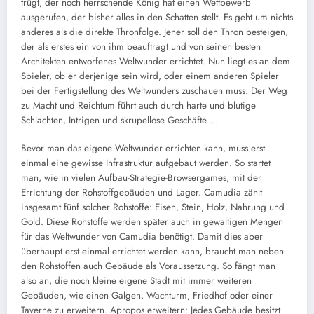
trügt, der noch herrschende König hat einen Wettbewerb
ausgerufen, der bisher alles in den Schatten stellt. Es geht um nichts
anderes als die direkte Thronfolge. Jener soll den Thron besteigen,
der als erstes ein von ihm beauftragt und von seinen besten
Architekten entworfenes Weltwunder errichtet. Nun liegt es an dem
Spieler, ob er derjenige sein wird, oder einem anderen Spieler
bei der Fertigstellung des Weltwunders zuschauen muss. Der Weg
zu Macht und Reichtum führt auch durch harte und blutige
Schlachten, Intrigen und skrupellose Geschäfte …
Bevor man das eigene Weltwunder errichten kann, muss erst
einmal eine gewisse Infrastruktur aufgebaut werden. So startet
man, wie in vielen Aufbau-Strategie-Browsergames, mit der
Errichtung der Rohstoffgebäuden und Lager. Camudia zählt
insgesamt fünf solcher Rohstoffe: Eisen, Stein, Holz, Nahrung und
Gold. Diese Rohstoffe werden später auch in gewaltigen Mengen
für das Weltwunder von Camudia benötigt. Damit dies aber
überhaupt erst einmal errichtet werden kann, braucht man neben
den Rohstoffen auch Gebäude als Voraussetzung. So fängt man
also an, die noch kleine eigene Stadt mit immer weiteren
Gebäuden, wie einen Galgen, Wachturm, Friedhof oder einer
Taverne zu erweitern. Apropos erweitern: Jedes Gebäude besitzt