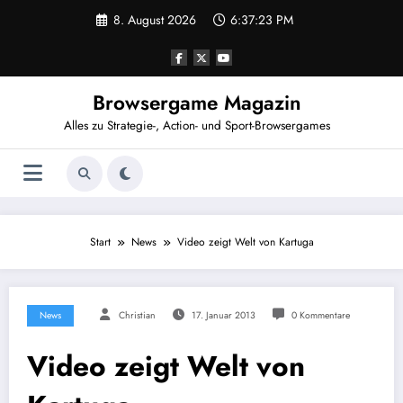
Zum
8. August 2026
6:37:23 PM
Inhalt
springen
Browsergame Magazin
Alles zu Strategie-, Action- und Sport-Browsergames
Start
News
Video zeigt Welt von Kartuga
News
Christian
17. Januar 2013
0 Kommentare
Video zeigt Welt von