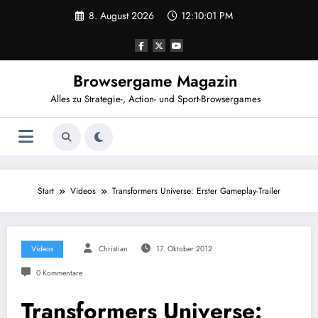
Zum
8. August 2026
12:10:02 PM
Inhalt
springen
Browsergame Magazin
Alles zu Strategie-, Action- und Sport-Browsergames
Start
Videos
Transformers Universe: Erster Gameplay-Trailer
Videos
Christian
17. Oktober 2012
0 Kommentare
Transformers Universe: