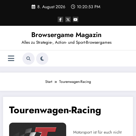
Zum
8. August 2026
10:20:53 PM
Inhalt
springen
Browsergame Magazin
Alles zu Strategie-, Action- und Sport-Browsergames
Start
Tourenwagen-Racing
Tourenwagen-Racing
Motorsport ist für euch nicht