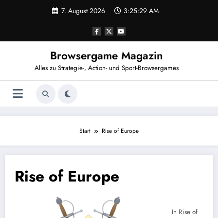
Zum
7. August 2026
3:25:29 AM
Inhalt
springen
Browsergame Magazin
Alles zu Strategie-, Action- und Sport-Browsergames
Start
Rise of Europe
Rise of Europe
In Rise of