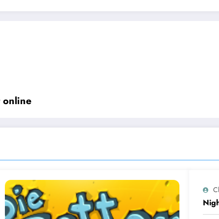
 online
Ch
Nigh