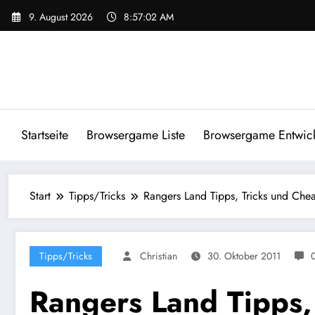
Zum
9. August 2026
8:57:03 AM
Inhalt
springen
Startseite
Browsergame Liste
Browsergame Entwick
Start
Tipps/Tricks
Rangers Land Tipps, Tricks und Chea
Tipps/Tricks
Christian
30. Oktober 2011
Rangers Land Tipps,