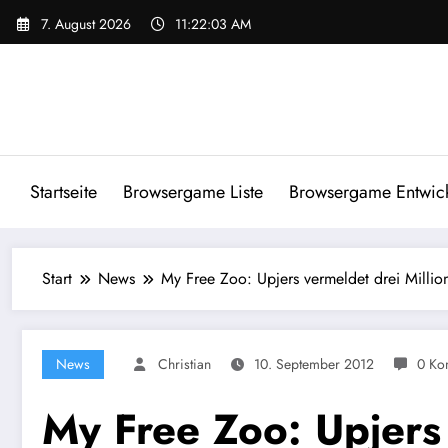
Zum
7. August 2026
11:22:04 AM
Inhalt
springen
Startseite
Browsergame Liste
Browsergame Entwick
Start
News
My Free Zoo: Upjers vermeldet drei Millione
News
Christian
10. September 2012
0 Ko
My Free Zoo: Upjers 