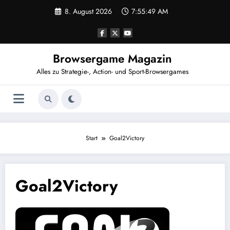
Zum
8. August 2026
7:55:50 AM
Inhalt
springen
Browsergame Magazin
Alles zu Strategie-, Action- und Sport-Browsergames
Start
Goal2Victory
Goal2Victory