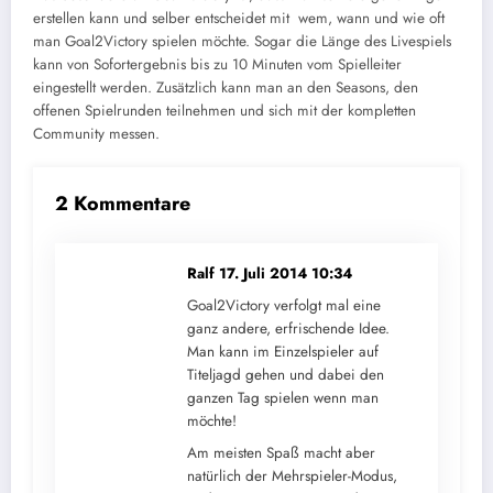
erstellen kann und selber entscheidet mit wem, wann und wie oft
man Goal2Victory spielen möchte. Sogar die Länge des Livespiels
kann von Sofortergebnis bis zu 10 Minuten vom Spielleiter
eingestellt werden. Zusätzlich kann man an den Seasons, den
offenen Spielrunden teilnehmen und sich mit der kompletten
Community messen.
2 Kommentare
Ralf
17. Juli 2014 10:34
Goal2Victory verfolgt mal eine
ganz andere, erfrischende Idee.
Man kann im Einzelspieler auf
Titeljagd gehen und dabei den
ganzen Tag spielen wenn man
möchte!
Am meisten Spaß macht aber
natürlich der Mehrspieler-Modus,