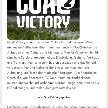
Goal2Victory ist ein klassischer Online Fußballmanager. Wie in
der realen Fußballwelt übernimmt man auch in Goal2Victory die
Aufgaben eines Trainers und Managers. Man ist Verantwortlich für
sämtliche Spielerangelegenheiten, Entwicklung, Training, Verträge
und Transfers. Man kann sein Stadion ausbauen und das Umfeld
verbessern. Vor und während der Livespiele muss man die
Aufstellung und Taktik der Mannschaft festlegen. Alle finanziellen
Geschicke, wie Sponsoren, TV Geld, Prämien, Stadionkosten
müssen überwacht und verhandelt werden. Zeige dein Können als
Fußballmanger und melde dich jetzt kostenlos an:
→ Jetzt Goal2Victory spielen! ←
Das besondere an Goal2victory ist, dass man seine eigenen Ligen