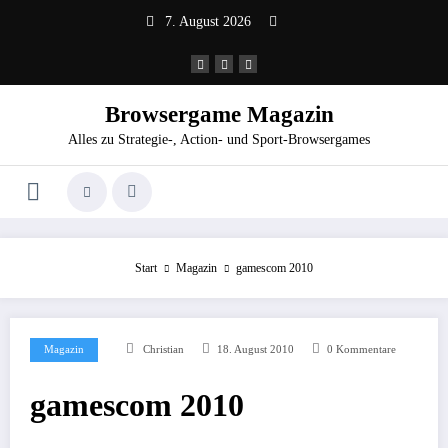
Zum
7. August 2026
Inhalt
springen
Browsergame Magazin
Alles zu Strategie-, Action- und Sport-Browsergames
Start
Magazin
gamescom 2010
Magazin
Christian
18. August 2010
0 Kommentare
gamescom 2010