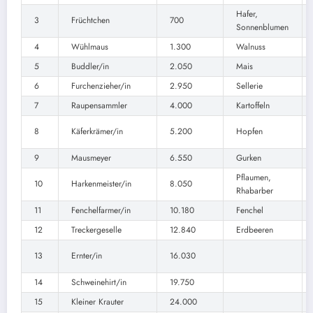
Hafer,
3
Früchtchen
700
Sonnenblumen
4
Wühlmaus
1.300
Walnuss
5
Buddler/in
2.050
Mais
6
Furchenzieher/in
2.950
Sellerie
7
Raupensammler
4.000
Kartoffeln
8
Käferkrämer/in
5.200
Hopfen
9
Mausmeyer
6.550
Gurken
Pflaumen,
10
Harkenmeister/in
8.050
Rhabarber
11
Fenchelfarmer/in
10.180
Fenchel
12
Treckergeselle
12.840
Erdbeeren
13
Ernter/in
16.030
14
Schweinehirt/in
19.750
15
Kleiner Krauter
24.000