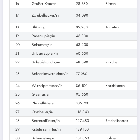
16
Großer Krauter
28.780
Birnen
17
Zwiebelhacker/in
34.090
18
Blümling
39.930
Tomaten
19
Rasenrupfer/in
46.300
20
Befruchter/in
53.200
21
Unkrautzupfer/in
60.630
22
Schaufelschulz/in
68.590
Kirsche
23
Schneckenvernichter/in
77.080
24
Wurzelprofessor/in
86.100
Kornblumen
25
Grasmaster
95.650
26
Pferdeflüsterer
105.730
27
Obstbauer/in
116.340
28
Beerenpflücker/in
127.480
Stachelbeeren
29
Kräutersammler/in
139.150
30
Bohnenstange
151.350
Bohnen