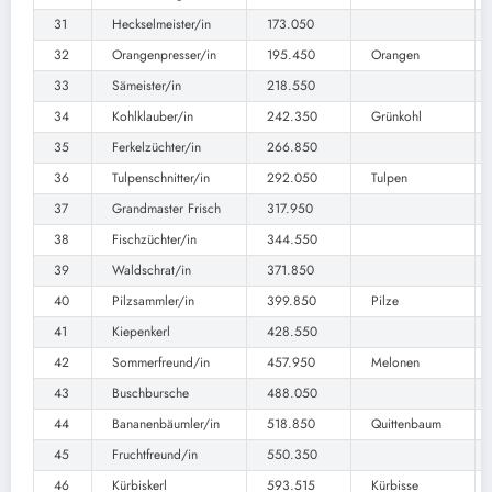
31
Heckselmeister/in
173.050
32
Orangenpresser/in
195.450
Orangen
33
Sämeister/in
218.550
34
Kohlklauber/in
242.350
Grünkohl
35
Ferkelzüchter/in
266.850
36
Tulpenschnitter/in
292.050
Tulpen
37
Grandmaster Frisch
317.950
38
Fischzüchter/in
344.550
39
Waldschrat/in
371.850
40
Pilzsammler/in
399.850
Pilze
41
Kiepenkerl
428.550
42
Sommerfreund/in
457.950
Melonen
43
Buschbursche
488.050
44
Bananenbäumler/in
518.850
Quittenbaum
45
Fruchtfreund/in
550.350
46
Kürbiskerl
593.515
Kürbisse