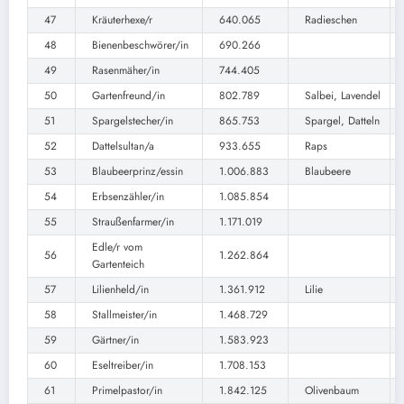
47
Kräuterhexe/r
640.065
Radieschen
48
Bienenbeschwörer/in
690.266
49
Rasenmäher/in
744.405
50
Gartenfreund/in
802.789
Salbei, Lavendel
51
Spargelstecher/in
865.753
Spargel, Datteln
52
Dattelsultan/a
933.655
Raps
53
Blaubeerprinz/essin
1.006.883
Blaubeere
54
Erbsenzähler/in
1.085.854
55
Straußenfarmer/in
1.171.019
Edle/r vom
56
1.262.864
Gartenteich
57
Lilienheld/in
1.361.912
Lilie
58
Stallmeister/in
1.468.729
59
Gärtner/in
1.583.923
60
Eseltreiber/in
1.708.153
61
Primelpastor/in
1.842.125
Olivenbaum