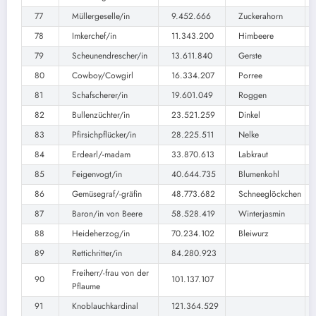
77
Müllergeselle/in
9.452.666
Zuckerahorn
78
Imkerchef/in
11.343.200
Himbeere
79
Scheunendrescher/in
13.611.840
Gerste
80
Cowboy/Cowgirl
16.334.207
Porree
81
Schafscherer/in
19.601.049
Roggen
82
Bullenzüchter/in
23.521.259
Dinkel
83
Pfirsichpflücker/in
28.225.511
Nelke
84
Erdearl/-madam
33.870.613
Labkraut
85
Feigenvogt/in
40.644.735
Blumenkohl
86
Gemüsegraf/-gräfin
48.773.682
Schneeglöckchen
87
Baron/in von Beere
58.528.419
Winterjasmin
88
Heideherzog/in
70.234.102
Bleiwurz
89
Rettichritter/in
84.280.923
Freiherr/-frau von der
90
101.137.107
Pflaume
91
Knoblauchkardinal
121.364.529