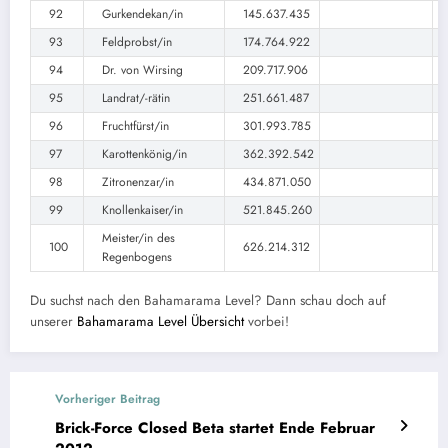
92
Gurkendekan/in
145.637.435
93
Feldprobst/in
174.764.922
94
Dr. von Wirsing
209.717.906
95
Landrat/-rätin
251.661.487
96
Fruchtfürst/in
301.993.785
97
Karottenkönig/in
362.392.542
98
Zitronenzar/in
434.871.050
99
Knollenkaiser/in
521.845.260
Meister/in des
100
626.214.312
Regenbogens
Du suchst nach den Bahamarama Level? Dann schau doch auf
unserer
Bahamarama Level Übersicht
vorbei!
Vorheriger Beitrag
Brick-Force Closed Beta startet Ende Februar