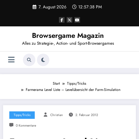
Zum
7. August 2026
12:57:38 PM
Inhalt
springen
Browsergame Magazin
Alles zu Strategie-, Action- und Sport-Browsergames
Start
Tipps/Tricks
Farmerama Level Liste – Levelübersicht der Farm-Simulation
Tipps/Tricks
Christian
2. Februar 2012
0 Kommentare