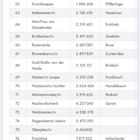
62
Kirschknappe
1.986.606
Pfifferlinge
63
Melkmeister/in
2.142.418
Haselnuss
Herr/Frau von
64
2.310.451
Kohlrabi
Gänsebraten
65
Brotbäcker/in
2.491.663
Zwiebeln
66
Rosenrecke
2.687.087
Rose
67
Blumenbaron/in
2.897.839
Zuckerrübe
Graf/Gräfin von der
68
3.125.121
Brokkoli
Heide
69
Meister/in Lampe
3.370.228
Knoblauch
70
Wüstensohn/-tochter
3.634.560
Mandelbaum
71
Möhrenminister/in
3.919.623
Rotkohl
72
Maulwurfschreck
4.227.045
Spinat
73
Waldmeister/in
4.558.578
74
Feigenoberst/-oberin
5.470.293
75
Oberjäter/in
6.564352
76
Frischling
7.877.222
Artischocke