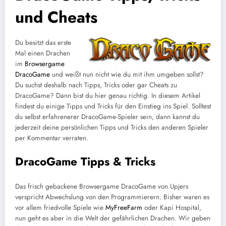
und Cheats
Du besitzt das erste
Mal einen Drachen
im
Browsergame
DracoGame
und weißt nun nicht wie du mit ihm umgeben sollst?
Du suchst deshalb nach Tipps, Tricks oder gar Cheats zu
DracoGame? Dann bist du hier genau richtig. In diesem Artikel
findest du einige Tipps und Tricks für den Einstieg ins Spiel. Solltest
du selbst erfahrenerer DracoGame-Spieler sein, dann kannst du
jederzeit deine persönlichen Tipps und Tricks den anderen Spieler
per Kommentar verraten.
DracoGame Tipps & Tricks
Das frisch gebackene Browsergame DracoGame von Upjers
verspricht Abwechslung von den Programmierern. Bisher waren es
vor allem friedvolle Spiele wie
MyFreeFarm
oder Kapi Hospital,
nun geht es aber in die Welt der gefährlichen Drachen. Wir geben