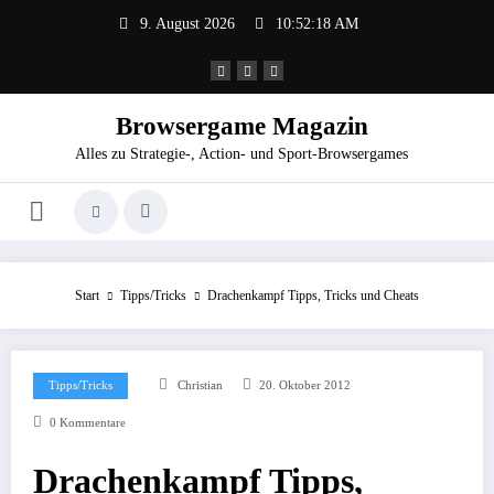
Zum
9. August 2026
10:52:18 AM
Inhalt
springen
Browsergame Magazin
Alles zu Strategie-, Action- und Sport-Browsergames
Start
Tipps/Tricks
Drachenkampf Tipps, Tricks und Cheats
Tipps/Tricks
Christian
20. Oktober 2012
0 Kommentare
Drachenkampf Tipps,