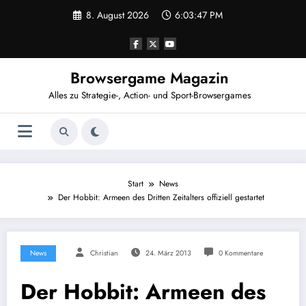
Zum
8. August 2026
6:03:47 PM
Inhalt
springen
Browsergame Magazin
Alles zu Strategie-, Action- und Sport-Browsergames
Start
News
Der Hobbit: Armeen des Dritten Zeitalters offiziell gestartet
News
Christian
24. März 2013
0 Kommentare
Der Hobbit: Armeen des