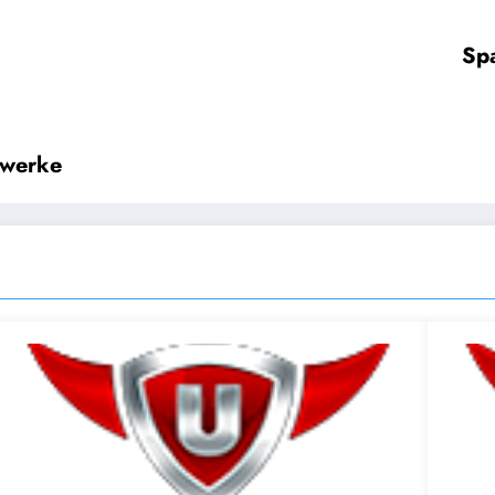
Spa
uwerke