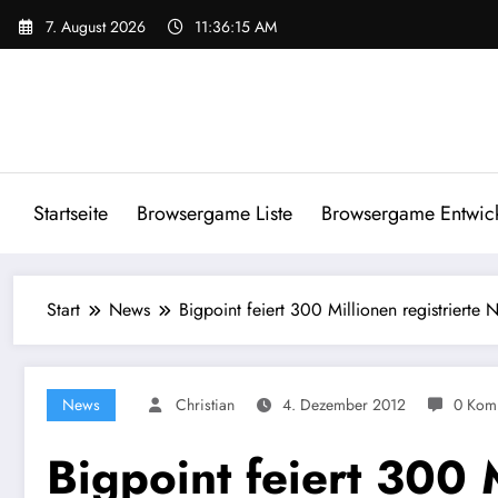
Zum
7. August 2026
11:36:16 AM
Inhalt
springen
Startseite
Browsergame Liste
Browsergame Entwick
Start
News
Bigpoint feiert 300 Millionen registrierte 
News
Christian
4. Dezember 2012
0 Kom
Bigpoint feiert 300 M