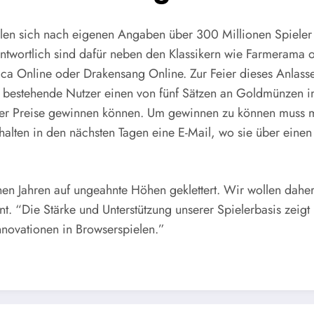
llen sich nach eigenen Angaben über 300 Millionen Spieler 
twortlich sind dafür neben den Klassikern wie Farmerama o
ctica Online oder Drakensang Online. Zur Feier dieses Anlass
nd bestehende Nutzer einen von fünf Sätzen an Goldmünzen 
ller Preise gewinnen können. Um gewinnen zu können muss m
rhalten in den nächsten Tagen eine E-Mail, wo sie über ein
nen Jahren auf ungeahnte Höhen geklettert. Wir wollen dahe
. “Die Stärke und Unterstützung unserer Spielerbasis zeigt 
novationen in Browserspielen.”