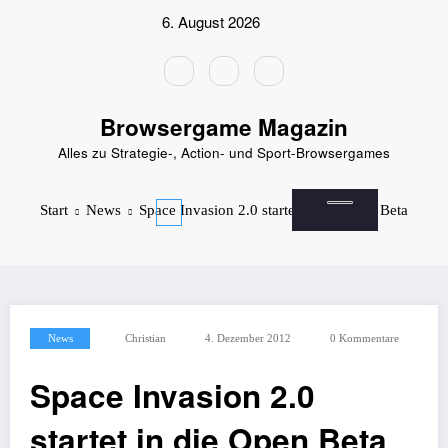
Zum
6. August 2026
Inhalt
springen
Browsergame Magazin
Alles zu Strategie-, Action- und Sport-Browsergames
Start
News
Space Invasion 2.0 startet in die Open Beta
News
Christian
4. Dezember 2012
0 Kommentare
Space Invasion 2.0
startet in die Open Beta