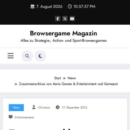
Zum
7. August 2026
10:57:57 PM
Inhalt
springen
Browsergame Magazin
Alles zu Strategie-, Action- und Sport-Browsergames
Start
News
Zusammenschluss von Aeria Games & Entertainment und Gamepot
News
Christian
17. Dezember 2012
0 Kommentare