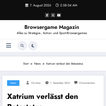
Zum
7. August 2026
2:58:05 AM
Inhalt
springen
Browsergame Magazin
Alles zu Strategie-, Action- und Sport-Browsergames
Start
News
Xatrium verlässt den Betastatus
News
Christian
1. Dezember 2012
0 Kommentare
Xatrium verlässt den