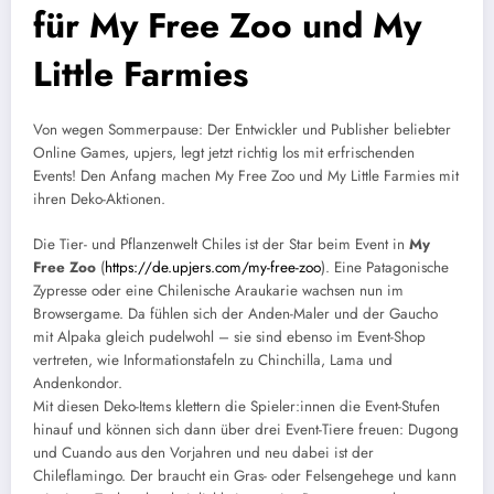
für My Free Zoo und My
Little Farmies
Von wegen Sommerpause: Der Entwickler und Publisher beliebter
Online Games, upjers, legt jetzt richtig los mit erfrischenden
Events! Den Anfang machen My Free Zoo und My Little Farmies mit
ihren Deko-Aktionen.
Die Tier- und Pflanzenwelt Chiles ist der Star beim Event in
My
Free Zoo
(
https://de.upjers.com/my-free-zoo
). Eine Patagonische
Zypresse oder eine Chilenische Araukarie wachsen nun im
Browsergame. Da fühlen sich der Anden-Maler und der Gaucho
mit Alpaka gleich pudelwohl – sie sind ebenso im Event-Shop
vertreten, wie Informationstafeln zu Chinchilla, Lama und
Andenkondor.
Mit diesen Deko-Items klettern die Spieler:innen die Event-Stufen
hinauf und können sich dann über drei Event-Tiere freuen: Dugong
und Cuando aus den Vorjahren und neu dabei ist der
Chileflamingo. Der braucht ein Gras- oder Felsengehege und kann