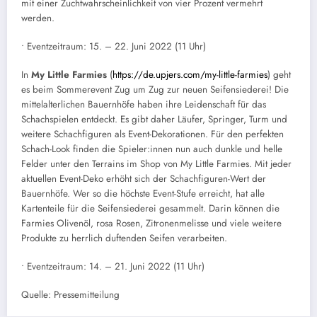
mit einer Zuchtwahrscheinlichkeit von vier Prozent vermehrt
werden.
• Eventzeitraum: 15. – 22. Juni 2022 (11 Uhr)
In
My Little Farmies
(
https://de.upjers.com/my-little-farmies
) geht
es beim Sommerevent Zug um Zug zur neuen Seifensiederei! Die
mittelalterlichen Bauernhöfe haben ihre Leidenschaft für das
Schachspielen entdeckt. Es gibt daher Läufer, Springer, Turm und
weitere Schachfiguren als Event-Dekorationen. Für den perfekten
Schach-Look finden die Spieler:innen nun auch dunkle und helle
Felder unter den Terrains im Shop von My Little Farmies. Mit jeder
aktuellen Event-Deko erhöht sich der Schachfiguren-Wert der
Bauernhöfe. Wer so die höchste Event-Stufe erreicht, hat alle
Kartenteile für die Seifensiederei gesammelt. Darin können die
Farmies Olivenöl, rosa Rosen, Zitronenmelisse und viele weitere
Produkte zu herrlich duftenden Seifen verarbeiten.
• Eventzeitraum: 14. – 21. Juni 2022 (11 Uhr)
Quelle: Pressemitteilung