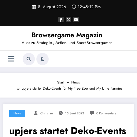
Zum
8. August 2026
12:48:13 PM
Inhalt
springen
Browsergame Magazin
Alles zu Strategie-, Action- und Sport-Browsergames
Start
News
upjers startet Deko-Events für My Free Zoo und My Little Farmies
News
Christian
15. Juni 2022
0 Kommentare
upjers startet Deko-Events