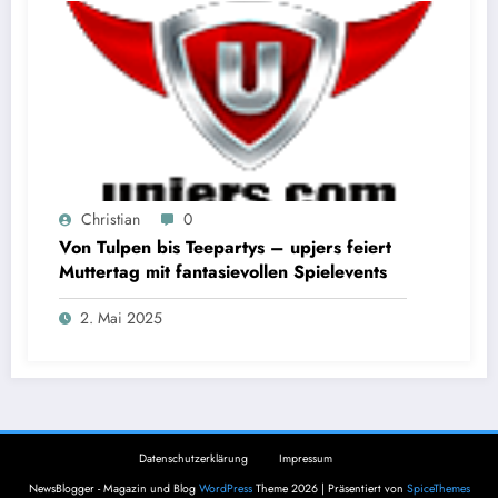
Christian
0
Von Tulpen bis Teepartys – upjers feiert
Muttertag mit fantasievollen Spielevents
2. Mai 2025
Datenschutzerklärung
Impressum
NewsBlogger - Magazin und Blog
WordPress
Theme 2026 | Präsentiert von
SpiceThemes