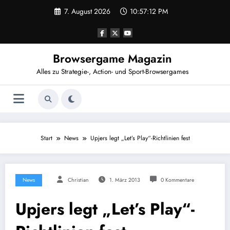
Zum
7. August 2026
10:57:13 PM
Inhalt
springen
Browsergame Magazin
Alles zu Strategie-, Action- und Sport-Browsergames
Start
News
Upjers legt „Let’s Play“-Richtlinien fest
News
Christian
1. März 2013
0 Kommentare
Upjers legt „Let’s Play“-