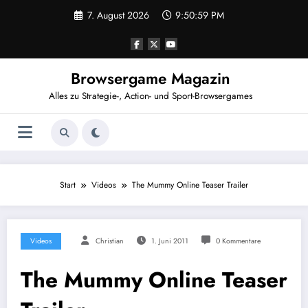
Zum
7. August 2026
9:50:59 PM
Inhalt
springen
Browsergame Magazin
Alles zu Strategie-, Action- und Sport-Browsergames
Start
Videos
The Mummy Online Teaser Trailer
Videos
Christian
1. Juni 2011
0 Kommentare
The Mummy Online Teaser