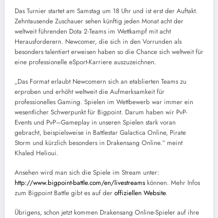
Das Turnier startet am Samstag um 18 Uhr und ist erst der Auftakt.
Zehntausende Zuschauer sehen künftig jeden Monat acht der
weltweit führenden Dota 2-Teams im Wettkampf mit acht
Herausforderern. Newcomer, die sich in den Vorrunden als
besonders talentiert erweisen haben so die Chance sich weltweit für
eine professionelle eSport-Karriere auszuzeichnen.
„Das Format erlaubt Newcomern sich an etablierten Teams zu
erproben und erhöht weltweit die Aufmerksamkeit für
professionelles Gaming. Spielen im Wettbewerb war immer ein
wesentlicher Schwerpunkt für Bigpoint. Darum haben wir PvP-
Events und PvP–Gameplay in unseren Spielen stark voran
gebracht, beispielsweise in Battlestar Galactica Online, Pirate
Storm und kürzlich besonders in Drakensang Online.“ meint
Khaled Helioui.
Ansehen wird man sich die Spiele im Stream unter:
http://www.bigpoint-battle.com/en/livestreams
können. Mehr Infos
zum Bigpoint Battle gibt es auf der
offiziellen Website
.
Übrigens, schon jetzt kommen Drakensang Online-Spieler auf ihre