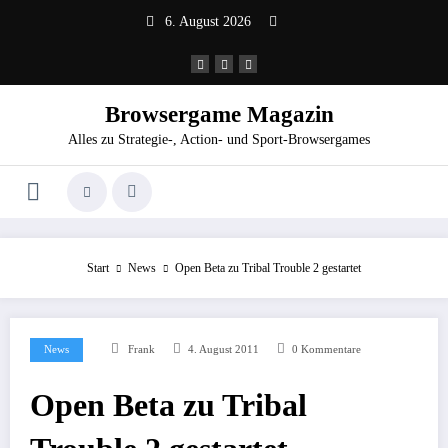
Zum
6. August 2026
Inhalt
springen
Browsergame Magazin
Alles zu Strategie-, Action- und Sport-Browsergames
Start
News
Open Beta zu Tribal Trouble 2 gestartet
News
Frank
4. August 2011
0 Kommentare
Open Beta zu Tribal