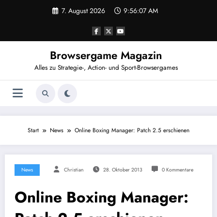
Zum
7. August 2026
9:56:07 AM
Inhalt
springen
Browsergame Magazin
Alles zu Strategie-, Action- und Sport-Browsergames
Start
News
Online Boxing Manager: Patch 2.5 erschienen
News
Christian
28. Oktober 2013
0 Kommentare
Online Boxing Manager: