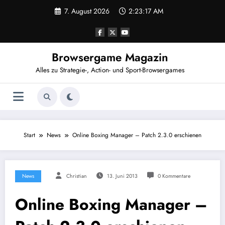
Zum
7. August 2026
2:23:18 AM
Inhalt
springen
Browsergame Magazin
Alles zu Strategie-, Action- und Sport-Browsergames
Start
News
Online Boxing Manager – Patch 2.3.0 erschienen
News
Christian
13. Juni 2013
0 Kommentare
Online Boxing Manager –