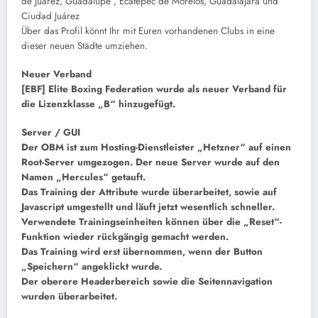
de Juárez, Guadalupe , Ecatepec de Morelos, Guadalajara und
Ciudad Juárez
Über das Profil könnt Ihr mit Euren vorhandenen Clubs in eine
dieser neuen Städte umziehen.
Neuer Verband
[EBF] Elite Boxing Federation wurde als neuer Verband für
die Lizenzklasse „B“ hinzugefügt.
Server / GUI
Der OBM ist zum Hosting-Dienstleister „Hetzner“ auf einen
Root-Server umgezogen. Der neue Server wurde auf den
Namen „Hercules“ getauft.
Das Training der Attribute wurde überarbeitet, sowie auf
Javascript umgestellt und läuft jetzt wesentlich schneller.
Verwendete Trainingseinheiten können über die „Reset“-
Funktion wieder rückgängig gemacht werden.
Das Training wird erst übernommen, wenn der Button
„Speichern“ angeklickt wurde.
Der oberere Headerbereich sowie die Seitennavigation
wurden überarbeitet.