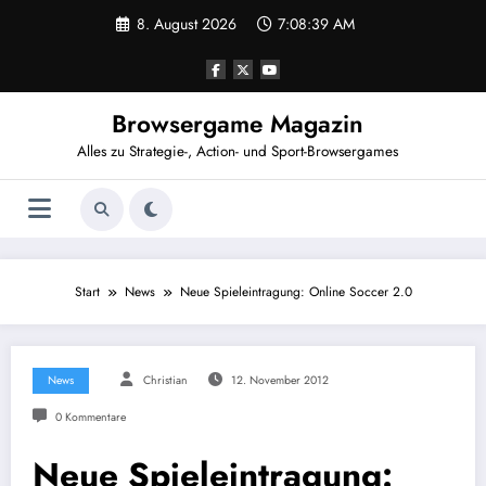
Zum
8. August 2026
7:08:39 AM
Inhalt
springen
Browsergame Magazin
Alles zu Strategie-, Action- und Sport-Browsergames
Start
News
Neue Spieleintragung: Online Soccer 2.0
News
Christian
12. November 2012
0 Kommentare
Neue Spieleintragung: