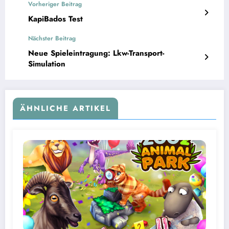
Vorheriger Beitrag
KapiBados Test
Nächster Beitrag
Neue Spieleintragung: Lkw-Transport-
Simulation
ÄHNLICHE ARTIKEL