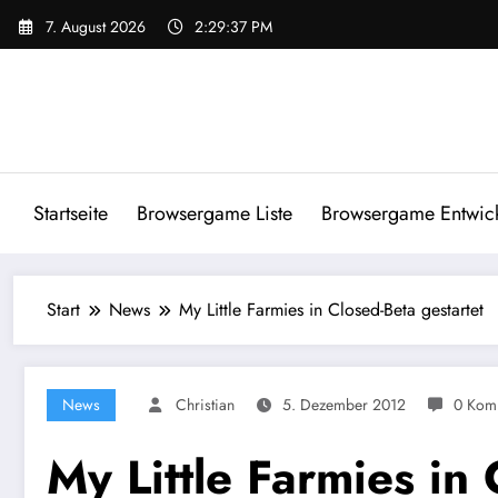
Zum
7. August 2026
2:29:38 PM
Inhalt
springen
Startseite
Browsergame Liste
Browsergame Entwick
Start
News
My Little Farmies in Closed-Beta gestartet
News
Christian
5. Dezember 2012
0 Kom
My Little Farmies in 