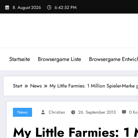
Zum
8. August 2026
6:42:52 PM
Inhalt
springen
Startseite
Browsergame Liste
Browsergame Entwick
Start
News
My Little Farmies: 1 Million Spieler-Marke 
News
Christian
26. September 2013
0 Ko
My Little Farmies: 1