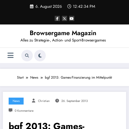
Zum
6. August 2026
12:42:35 PM
Inhalt
springen
Browsergame Magazin
Alles zu Strategie-, Action- und Sport-Browsergames
Start
News
bgf 2013: Games-Finanzierung im Mittelpunkt
News
Christian
26. September 2013
0 Kommentare
bgf 2013: Games-